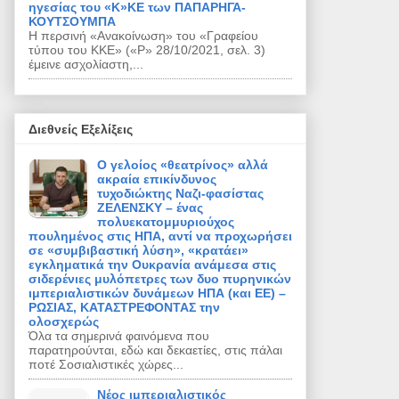
ηγεσίας του «Κ»ΚΕ των ΠΑΠΑΡΗΓΑ-
ΚΟΥΤΣΟΥΜΠΑ
Η περσινή «Ανακοίνωση» του «Γραφείου
τύπου του ΚΚΕ» («Ρ» 28/10/2021, σελ. 3)
έμεινε ασχολίαστη,...
Διεθνείς Εξελίξεις
Ο γελοίος «θεατρίνος» αλλά
ακραία επικίνδυνος
τυχοδιώκτης Ναζι-φασίστας
ΖΕΛΕΝΣΚΥ – ένας
πολυεκατομμυριούχος
πουλημένος στις ΗΠΑ, αντί να προχωρήσει
σε «συμβιβαστική λύση», «κρατάει»
εγκληματικά την Ουκρανία ανάμεσα στις
σιδερένιες μυλόπετρες των δυο πυρηνικών
ιμπεριαλιστικών δυνάμεων ΗΠΑ (και ΕΕ) –
ΡΩΣΙΑΣ, ΚΑΤΑΣΤΡΕΦΟΝΤΑΣ την
ολοσχερώς
Όλα τα σημερινά φαινόμενα που
παρατηρούνται, εδώ και δεκαετίες, στις πάλαι
ποτέ Σοσιαλιστικές χώρες...
Νέος ιμπεριαλιστικός