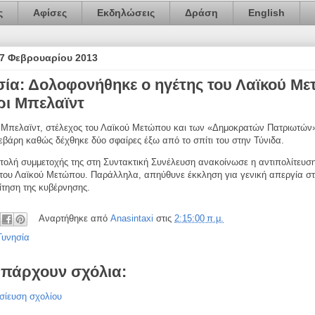
ς
Αφίσες
Εκδηλώσεις
Δράση
English
7 Φεβρουαρίου 2013
σία: Δολοφονήθηκε ο ηγέτης του Λαϊκού Μ
ρι Μπελαϊντ
 Μπελαϊντ, στέλεχος του Λαϊκού Μετώπου και των «Δημοκρατών Πατριωτών
εβάρη καθώς δέχθηκε δύο σφαίρες έξω από το σπίτι του στην Τύνιδα.
τολή συμμετοχής της στη Συντακτική Συνέλευση ανακοίνωσε η αντιπολίτευσ
του Λαϊκού Μετώπου. Παράλληλα, απηύθυνε έκκληση για γενική απεργία στ
ίτηση της κυβέρνησης.
Αναρτήθηκε από
Anasintaxi
στις
2:15:00 π.μ.
Τυνησία
υπάρχουν σχόλια:
σίευση σχολίου