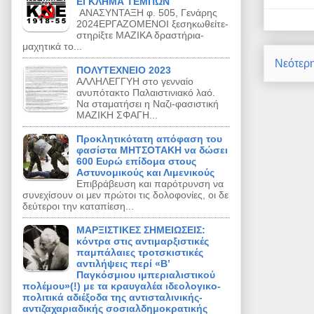
ΕΓΚΛΗΜΑ ΤΕΜΠΩΝ
ΑΝΑΣΥΝΤΑΞΗ φ. 505, Γενάρης
2024ΕΡΓΑΖΟΜΕΝΟΙ ξεσηκωθείτε-
στηρίξτε ΜΑΖΙΚΑ δραστήρια-
μαχητικά το...
Νεότερ
ΠΟΛΥΤΕΧΝΕΙΟ 2023
ΑΛΛΗΛΕΓΓΥΗ στο γενναίο
ανυπότακτο Παλαιστινιακό λαό.
Να σταματήσει η Ναζι‐φασιστική
ΜΑΖΙΚΗ ΣΦΑΓΗ...
Προκλητικότατη απόφαση του
φασίστα ΜΗΤΣΟΤΑΚΗ να δώσει
600 Ευρώ επίδομα στους
Αστυνομικούς και Λιμενικούς
Επιβράβευση και παρότρυνση να
συνεχίσουν οι μεν πρώτοι τις δολοφονίες, οι δε
δεύτεροι την καταπίεση...
ΜΑΡΞΙΣΤΙΚΕΣ ΣΗΜΕΙΩΣΕΙΣ:
κόντρα στις αντιμαρξιστικές
παμπάλαιες τροτσκιστικές
αντιλήψεις περί «Β’
Παγκόσμιου ιμπεριαλιστικού
πολέμου»(!) με τα κραυγαλέα ιδεολογικο-
πολιτικά αδιέξοδα της αντισταλινικής-
αντιζαχαριαδικής σοσιαλδημοκρατικής