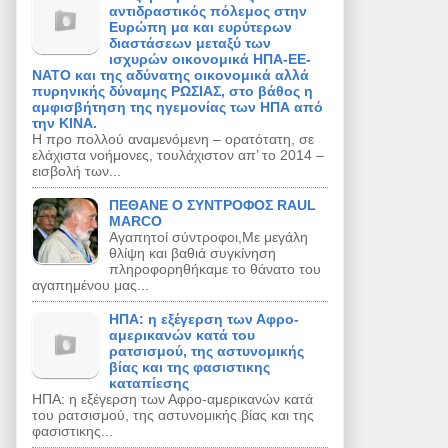
αντιδραστικός πόλεμος στην
Ευρώπη μα και ευρύτερων
διαστάσεων μεταξύ των
ισχυρών οικονομικά ΗΠΑ-ΕΕ-
ΝΑΤΟ και της αδύνατης οικονομικά αλλά
πυρηνικής δύναμης ΡΩΣΙΑΣ, στο βάθος η
αμφισβήτηση της ηγεμονίας των ΗΠΑ από
την ΚΙΝΑ.
Η προ πολλού αναμενόμενη – ορατότατη, σε
ελάχιστα νοήμονες, τουλάχιστον απ’ το 2014 –
εισβολή των...
ΠΕΘΑΝΕ Ο ΣΥΝΤΡΟΦΟΣ RAUL
MARCO
Αγαπητοί σύντροφοι,Με μεγάλη
θλίψη και βαθιά συγκίνηση
πληροφορηθήκαμε το θάνατο του
αγαπημένου μας...
ΗΠΑ: η εξέγερση των Αφρο-
αμερικανών κατά του
ρατσισμού, της αστυνομικής
βίας και της φασιστικης
καταπίεσης
ΗΠΑ: η εξέγερση των Αφρο-αμερικανών κατά
του ρατσισμού, της αστυνομικής βίας και της
φασιστικης...