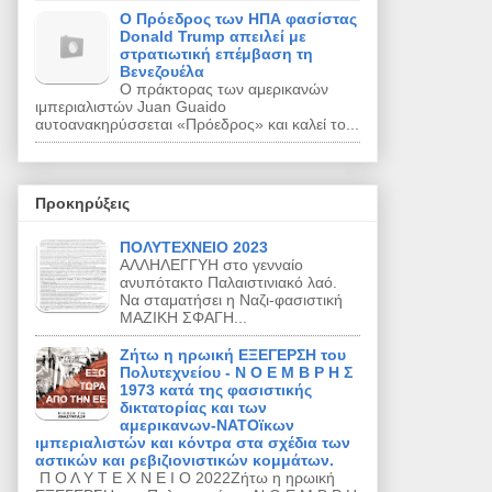
Ο Πρόεδρος των ΗΠΑ φασίστας
Donald Trump απειλεί με
στρατιωτική επέμβαση τη
Βενεζουέλα
Ο πράκτορας των αμερικανών
ιμπεριαλιστών Juan Guaido
αυτοανακηρύσσεται «Πρόεδρος» και καλεί το...
Προκηρύξεις
ΠΟΛΥΤΕΧΝΕΙΟ 2023
ΑΛΛΗΛΕΓΓΥΗ στο γενναίο
ανυπότακτο Παλαιστινιακό λαό.
Να σταματήσει η Ναζι‐φασιστική
ΜΑΖΙΚΗ ΣΦΑΓΗ...
Ζήτω η ηρωική ΕΞΕΓΕΡΣΗ του
Πολυτεχνείου - Ν Ο Ε Μ Β Ρ Η Σ
1973 κατά της φασιστικής
δικτατορίας και των
αμερικανων-ΝΑΤΟϊκων
ιμπεριαλιστών και κόντρα στα σχέδια των
αστικών και ρεβιζιονιστικών κομμάτων.
Π Ο Λ Υ Τ Ε Χ Ν Ε Ι Ο 2022Ζήτω η ηρωική