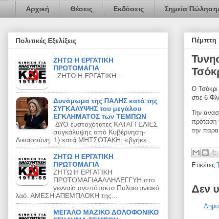
Αρχική
Θέσεις
Εκδόσεις
Σημεία Πώληση
Πέμπτη 
Πολιτικές Εξελίξεις
Τυνη
ΖΗΤΩ Η ΕΡΓΑΤΙΚΗ
ΠΡΩΤΟΜΑΓΙΑ
Τσόκ
ΖΗΤΩ Η ΕΡΓΑΤΙΚΗ...
Ο Τσόκρι
στιε 6 Φλ
Δυνάμωμα της ΠΑΛΗΣ κατά της
ΣΥΓΚΑΛΥΨΗΣ του μεγάλου
Την ανασ
ΕΓΚΛΗΜΑΤΟΣ των ΤΕΜΠΩΝ
πρόταση 
ΔΥΟ ευστοχότατες ΚΑΤΑΓΓΕΛΙΕΣ
την παρα
συγκάλυψης από Κυβέρνηση-
Δικαιοσύνη: 1) κατά ΜΗΤΣΟΤΑΚΗ: «βγήκε...
ΖΗΤΩ Η ΕΡΓΑΤΙΚΗ
ΠΡΩΤΟΜΑΓΙΑ
Ετικέτες
ΖΗΤΩ Η ΕΡΓΑΤΙΚΗ
ΠΡΩΤΟΜΑΓΙΑΑΛΛΗΛΕΓΓΥΗ στο
Δεν 
γενναίο ανυπότακτο Παλαιστινιακό
λαό. ΑΜΕΣΗ ΑΠΕΜΠΛΟΚΗ της...
Δημο
ΜΕΓΑΛΟ ΜΑΖΙΚΟ ΔΟΛΟΦΟΝΙΚΟ